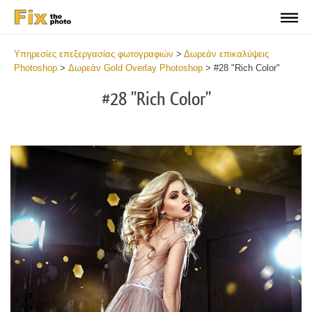
Υπηρεσίες επεξεργασίας φωτογραφιών
>
Δωρεάν επικαλύψεις
Photoshop
>
Δωρεάν Gold Overlay Photoshop
>
#28 "Rich Color"
#28 "Rich Color"
Do
Fr