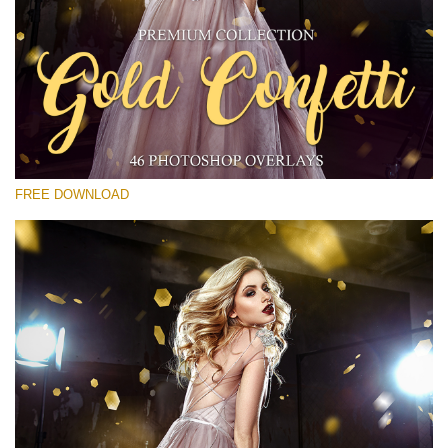
Please select
Free Gold Overlay #28
Small 800*533px
Gold Confetti
(46 Overlays)
FREE DOWNLOAD
Large 6000*4000px
Bokeh Collection (650 Overlays)
Large 6000*4000px
Entire Collection
(1783 Overlays)
Large 6000*4000px
Free download