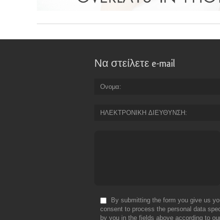
Να στείλετε e-mail
Ονομα
ΗΛΕΚΤΡΟΝΙΚΗ ΔΙΕΥΘΥΝΣΗ
By submitting the form you give us yo
consent to process the personal data spec
by you in the fields above according to ou