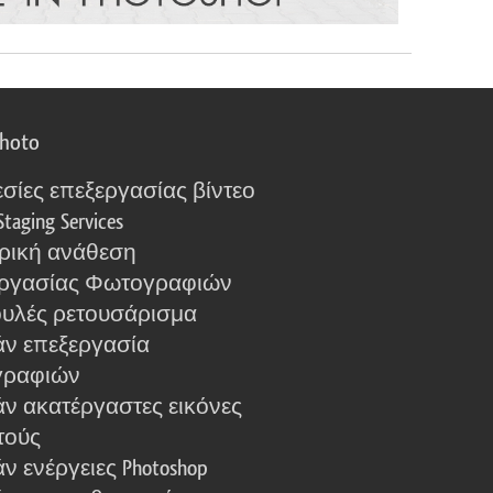
photo
σίες επεξεργασίας βίντεο
Staging Services
ρική ανάθεση
ργασίας Φωτογραφιών
υλές ρετουσάρισμα
ν επεξεργασία
γραφιών
ν ακατέργαστες εικόνες
τούς
 ενέργειες Photoshop