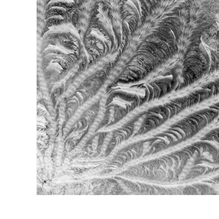
Επ
φωτογρα