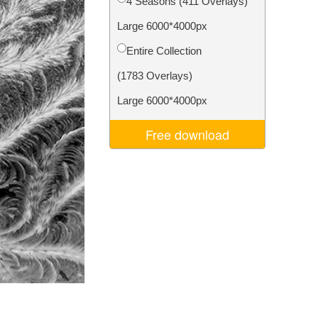
4 Seasons (411 Overlays)
σης AI
Video Editing Services
Large 6000*4000px
Entire Collection
(1783 Overlays)
Large 6000*4000px
Free download