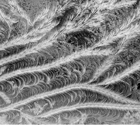
εξεργασία
Επεξεργασία
Δεδομένα Εκπαίδευ
φιών προϊόντος
φωτογραφιών
κοσμημάτων