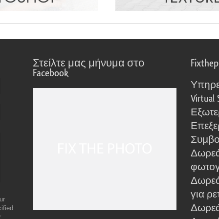
Στείλτε μας μήνυμα στο
Fixthe
Facebook
Υπηρε
Virtual 
Εξωτε
Επεξε
Συμβο
Δωρεά
φωτο
Δωρεά
για ρε
ur
Δωρεάν
ified
r