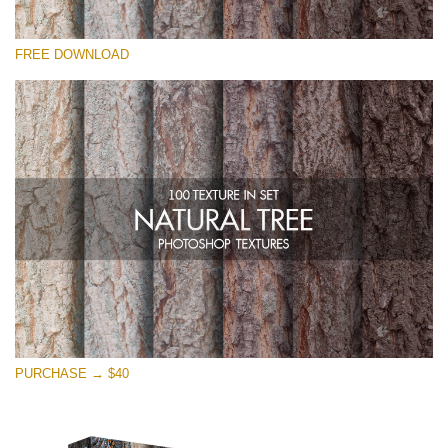
Please select
FREE DOWNLOAD
Free Photoshop Overlay
Small 800*533px
Natural Tree
(100 Textures)
Large 6000*4000px
Entire Collection
(1783 Overlays)
Large 6000*4000px
Free download
PURCHASE → $40