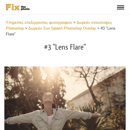
Υπηρεσίες επεξεργασίας φωτογραφιών
>
Δωρεάν επικαλύψεις
Photoshop
>
Δωρεάν Sun Splash Photoshop Overlay
>
#3 "Lens
Flare"
#3 "Lens Flare"