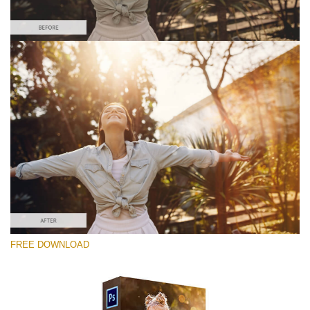
Please select
Free Photoshop Overlay #3
Small 800*533px
Sun Flares
(50 Overlays)
Large 6000*4000px
FREE DOWNLOAD
Sunlight Collection
(290 Overlays)
Large 6000*4000px