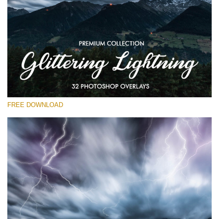
Please select
Free Photoshop Overlay
Small 800*533px
Glittering Lightning
(32 Overlays)
FREE DOWNLOAD
Large 6000*4000px
Entire Collection
(1783 Overlays)
Large 6000*4000px
Free download