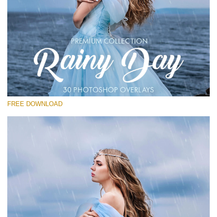
Please select
Free Photoshop Overlay
Small 800*533px
Rainy Day
(30 Overlays)
FREE DOWNLOAD
Large 6000*4000px
Entire Collection
(1783 Overlays)
Large 6000*4000px
Free download