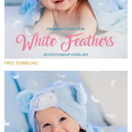
Please select
Free Feather Overlay #25
Small 800*600px
White Feathers
(30 Overlays)
FREE DOWNLOAD
Large 6000*4000px
Fairy Tale (344 Overlays)
Large 6000*4000px
Entire Collection
(1783 Overlays)
Large 6000*4000px