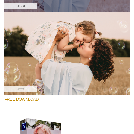
Please select
Free Photoshop Overlay #7
Small 800*533px
Soap Bubbles
(30 Overlays)
Large 6000*4000px
FREE DOWNLOAD
Fairy Tale (344 Overlays)
Large 6000*4000px
Entire Collection