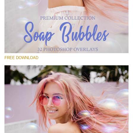
Please select
Free Bubbles Overlay #11
Small 800*533px
Soap Bubbles
(30 Overlays)
FREE DOWNLOAD
Large 6000*4000px
Fairy Tale (344 Overlays)
Large 6000*4000px
Entire Collection
(1783 Overlays)
Large 6000*4000px
Free download