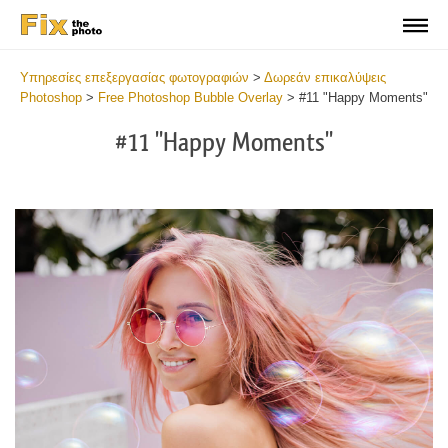
Υπηρεσίες επεξεργασίας φωτογραφιών
>
Δωρεάν επικαλύψεις
Photoshop
>
Free Photoshop Bubble Overlay
>
#11 "Happy Moments"
#11 "Happy Moments"
Do
Fr