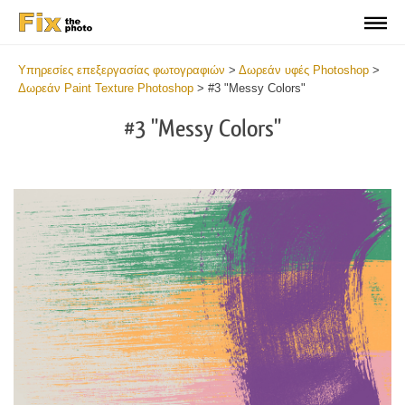
Υπηρεσίες επεξεργασίας φωτογραφιών
>
Δωρεάν υφές Photoshop
>
Δωρεάν Paint Texture Photoshop
>
#3 "Messy Colors"
#3 "Messy Colors"
Do
Fr
Te