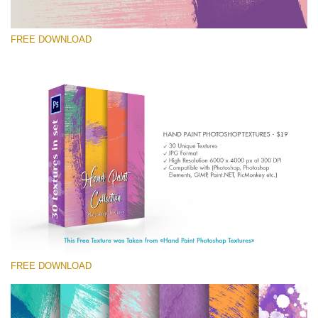
FREE DOWNLOAD
Please select
Free Photoshop Texture #3 Small 800*533px
Hand Painted
(30 Textures)
Large 6000*4000px
Entire Collection
(1783 Overlays)
FREE DOWNLOAD
Large 6000*4000px
Free download