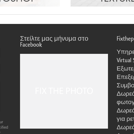
Στείλτε μας μήνυμα στο
Fixthe
Facebook
Υπηρε
Virtual 
Εξωτε
Επεξε
Συμβο
Δωρεά
φωτο
Δωρεά
για ρε
ur
Δωρεάν
ified
r