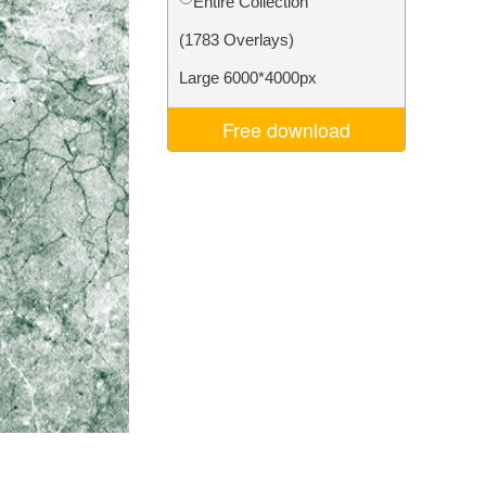
Entire Collection
σης AI
Video Editing Services
(1783 Overlays)
Large 6000*4000px
Free download