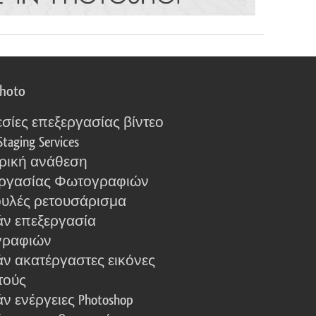
photo
σίες επεξεργασίας βίντεο
Staging Services
ρική ανάθεση
ργασίας Φωτογραφιών
υλές ρετουσάρισμα
ν επεξεργασία
γραφιών
ν ακατέργαστες εικόνες
τούς
 ενέργειες Photoshop