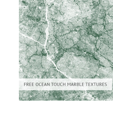
Επ
φωτογρα