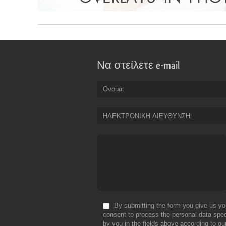
Να στείλετε e-mail
Ονομα
ΗΛΕΚΤΡΟΝΙΚΗ ΔΙΕΥΘΥΝΣΗ
By submitting the form you give us yo
consent to process the personal data spec
by you in the fields above according to ou