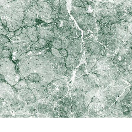
εξεργασία
Επεξεργασία
Δεδομένα Εκπαίδευ
φιών προϊόντος
φωτογραφιών
κοσμημάτων