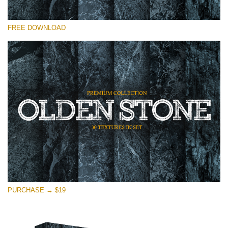
Please select
FREE DOWNLOAD
Free Photoshop Overlay
Small 800*533px
Olden Stone
(30 Textures)
Large 6000*4000px
Entire Collection
(1783 Overlays)
Large 6000*4000px
Free download
PURCHASE → $19