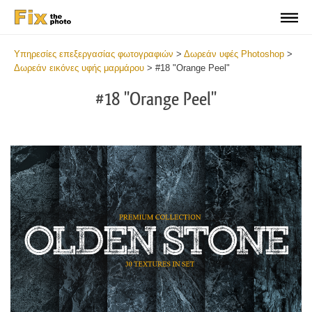
Υπηρεσίες επεξεργασίας φωτογραφιών
>
Δωρεάν υφές Photoshop
>
Δωρεάν εικόνες υφής μαρμάρου
>
#18 "Orange Peel"
#18 "Orange Peel"
Do
Fr
Ov