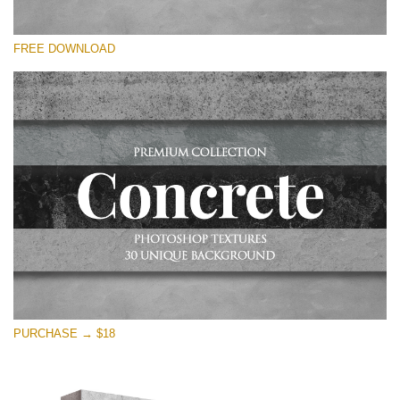
Please select
FREE DOWNLOAD
Free Photoshop Overlay
Small 800*533px
Concrete Textures
(30 Textures)
Large 6000*4000px
Entire Collection
(1783 Overlays)
Large 6000*4000px
Free download
PURCHASE → $18