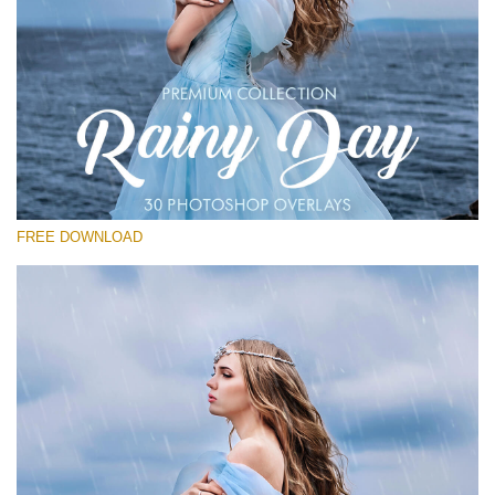
Please select
Free Photoshop Overlay
Small 800*533px
Rainy Day
(30 Overlays)
FREE DOWNLOAD
Large 6000*4000px
Entire Collection
(1783 Overlays)
Large 6000*4000px
Free download