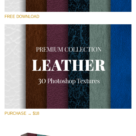
Please select
FREE DOWNLOAD
Free Photoshop Overlay
Small 800*533px
Real Leather
(30 Textures)
Large 6000*4000px
Entire Collection
(1783 Overlays)
Large 6000*4000px
Free download
PURCHASE → $18