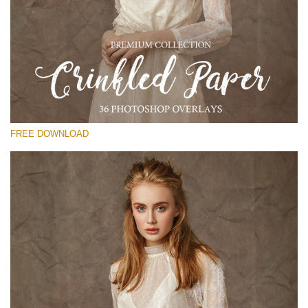
Please select
Free Photoshop Overlay
Small 800*533px
Сrinkled Paper
(36 Overlays)
FREE DOWNLOAD
Large 6000*4000px
Entire Collection
(1783 Overlays)
Large 6000*4000px
Free download