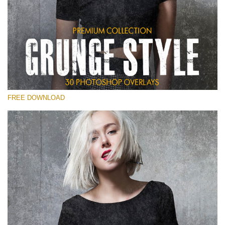
Please select
Free Photoshop Overlay
Small 800*533px
Grunge Style
(30 Overlays)
FREE DOWNLOAD
Large 6000*4000px
Entire Collection
(1783 Overlays)
Large 6000*4000px
Free download