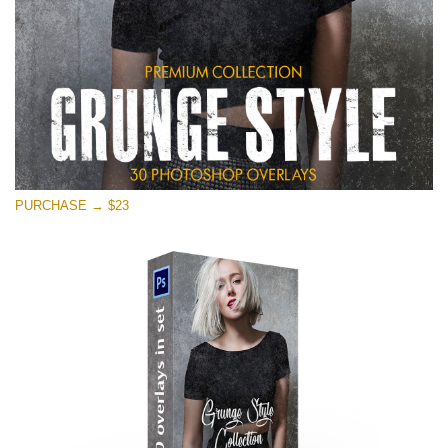
PURCHASE → $23