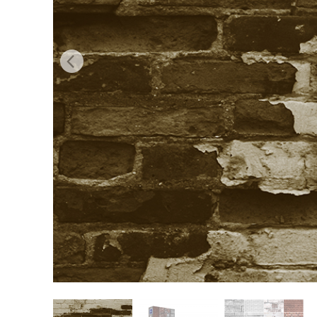
Επ
φωτογρα