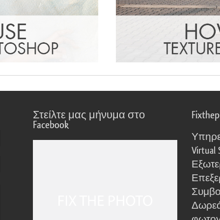
Στείλτε μας μήνυμα στο
Fixthe
Facebook
Υπηρε
Virtual 
Εξωτε
Επεξε
Συμβο
Δωρεά
φωτο