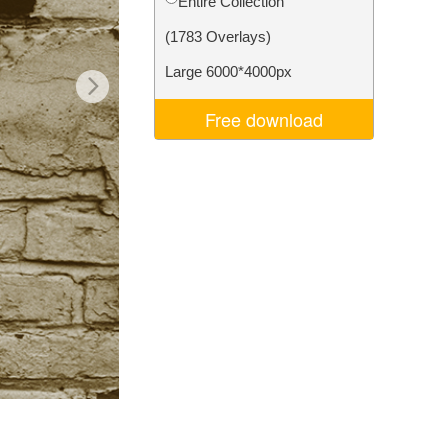
Entire Collection
σης AI
Video Editing Services
(1783 Overlays)
Large 6000*4000px
Free download