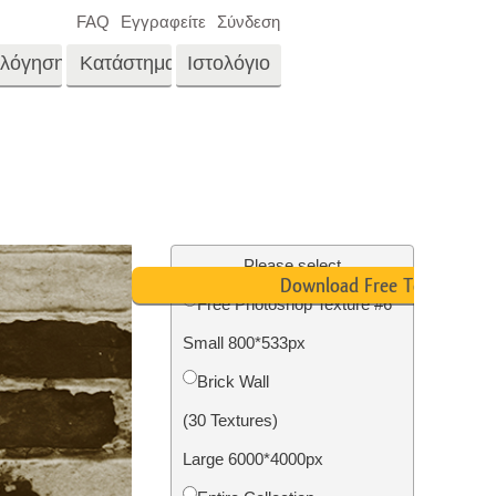
FAQ
Εγγραφείτε
Σύνδεση
ολόγηση
Κατάστημα
Ιστολόγιο
es
Video
LUTs για επεξεργασία
βίντεο
νγκ
Επεξεργασία
Επαγγελματικές
φωτογραφιών ακίνητης
μέρα
Please select
επικαλύψεις βίντεο
ίνου
Download Free Texture
περιουσίας
Free Photoshop Texture #6
μου
Small 800*533px
αφιών
Αποκατάσταση
Brick Wall
φωτογραφιών
(30 Textures)
Large 6000*4000px