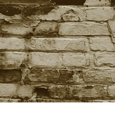
εξεργασία
Επεξεργασία
Δεδομένα Εκπαίδευ
φιών προϊόντος
φωτογραφιών
κοσμημάτων