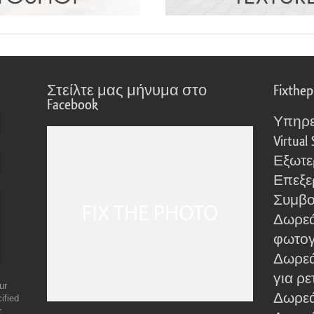
Στείλτε μας μήνυμα στο
Fixthe
Facebook
Υπηρε
Virtual 
Εξωτε
Επεξε
Συμβο
Δωρεά
φωτο
Δωρεά
για ρε
ur
Δωρεάν
ified
r