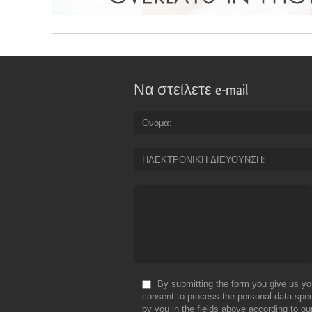
Να στείλετε e-mail
Ονομα
ΗΛΕΚΤΡΟΝΙΚΗ ΔΙΕΥΘΥΝΣΗ
By submitting the form you give us yo
consent to process the personal data spec
by you in the fields above according to ou