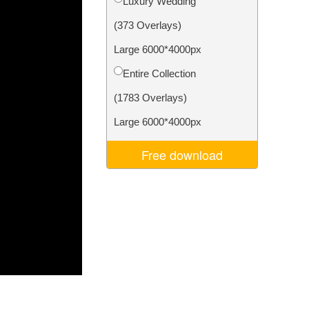
Luxury Wedding
σης AI
Video Editing Services
(373 Overlays)
Large 6000*4000px
Entire Collection
(1783 Overlays)
Large 6000*4000px
Free download