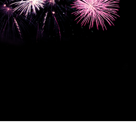
εξεργασία
Επεξεργασία
Δεδομένα Εκπαίδευ
φιών προϊόντος
φωτογραφιών
κοσμημάτων