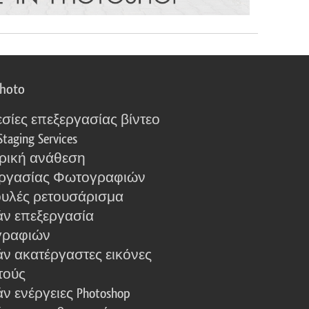
photo
σίες επεξεργασίας βίντεο
Staging Services
ρική ανάθεση
ργασίας Φωτογραφιών
υλές ρετουσάρισμα
ν επεξεργασία
γραφιών
ν ακατέργαστες εικόνες
τούς
 ενέργειες Photoshop