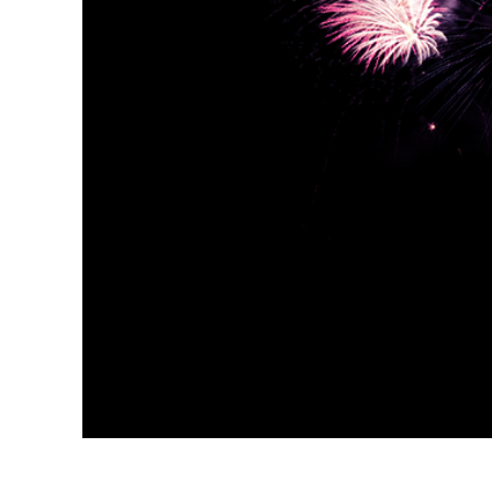
Επ
φωτογρα