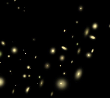
εξεργασία
Επεξεργασία
Δεδομένα Εκπαίδευ
φιών προϊόντος
φωτογραφιών
κοσμημάτων