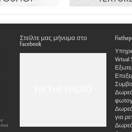
Στείλτε μας μήνυμα στο
Fixthe
Facebook
Υπηρε
Virtual 
Εξωτε
Επεξε
Συμβο
Δωρεά
φωτο
Δωρεά
για ρε
ur
Δωρεάν
ified
r