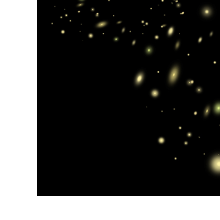
Επ
φωτογρα