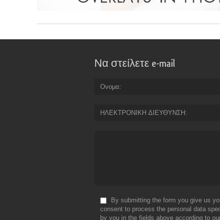
Να στείλετε e-mail
Ονομα
ΗΛΕΚΤΡΟΝΙΚΗ ΔΙΕΥΘΥΝΣΗ
By submitting the form you give us yo
consent to process the personal data spec
by you in the fields above according to ou