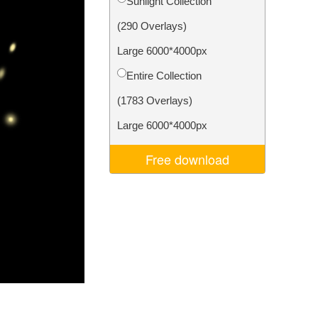
Sunlight Collection
σης AI
Video Editing Services
(290 Overlays)
Large 6000*4000px
Entire Collection
(1783 Overlays)
Large 6000*4000px
Free download