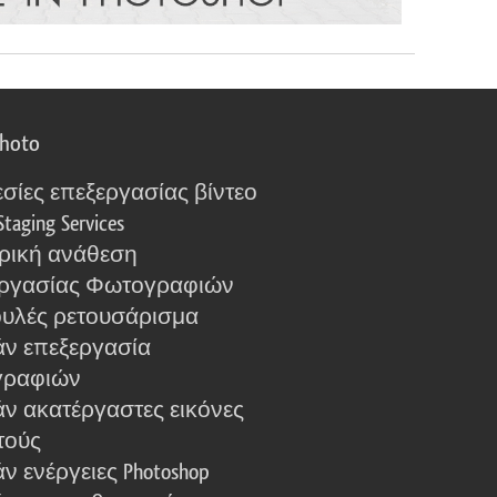
photo
σίες επεξεργασίας βίντεο
Staging Services
ρική ανάθεση
ργασίας Φωτογραφιών
υλές ρετουσάρισμα
ν επεξεργασία
γραφιών
ν ακατέργαστες εικόνες
τούς
 ενέργειες Photoshop