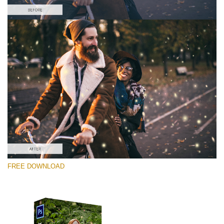
Please select
Free PNG Overlay #10
Small 800*533px
Shining Fireflies
(46 Overlays)
Large 6000*4000px
FREE DOWNLOAD
Bokeh Complete Collection (650 Overlays)
Large 6000*4000px
Entire Collection