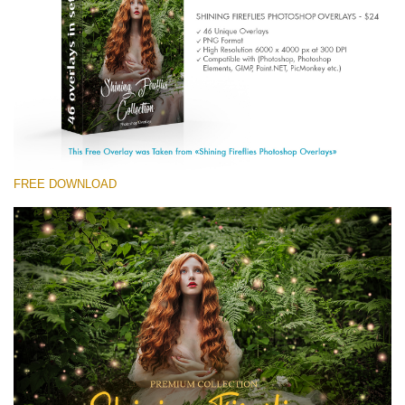
(1783 Overlays)
Large 6000*4000px
Free download
FREE DOWNLOAD