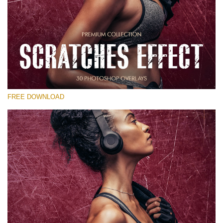
Please select
Free Photoshop Overlay
Small 800*533px
Scratches Effect
(30 Overlays)
FREE DOWNLOAD
Large 6000*4000px
Entire Collection
(1783 Overlays)
Large 6000*4000px
Free download