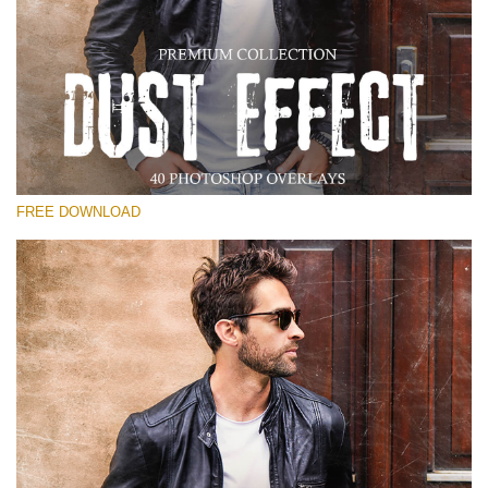
Please select
Free Photoshop Overlay
Small 800*533px
Dust Effect
(40 Overlays)
FREE DOWNLOAD
Large 6000*4000px
Entire Collection
(1783 Overlays)
Large 6000*4000px
Free download