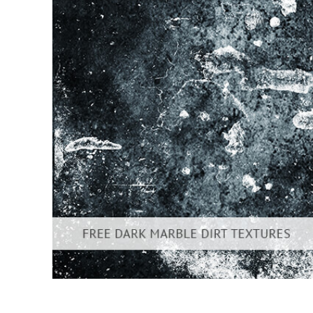
Επ
φωτογρα