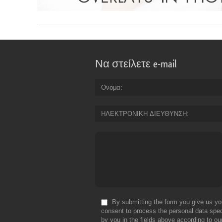
Να στείλετε e-mail
Ονομα
ΗΛΕΚΤΡΟΝΙΚΗ ΔΙΕΥΘΥΝΣΗ
By submitting the form you give us yo
consent to process the personal data spec
by you in the fields above according to ou