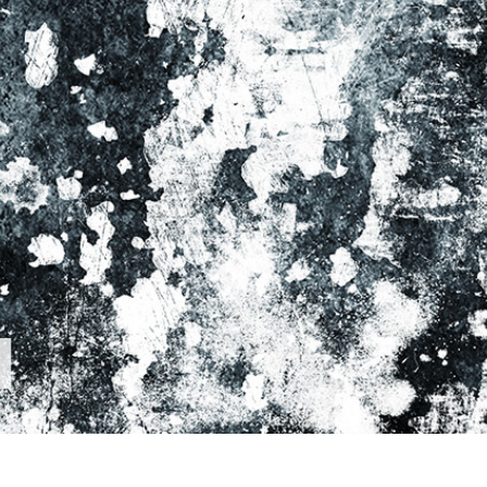
εξεργασία
Επεξεργασία
Δεδομένα Εκπαίδευ
φιών προϊόντος
φωτογραφιών
κοσμημάτων