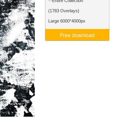
Entire Collection
σης AI
Video Editing Services
(1783 Overlays)
Large 6000*4000px
Free download