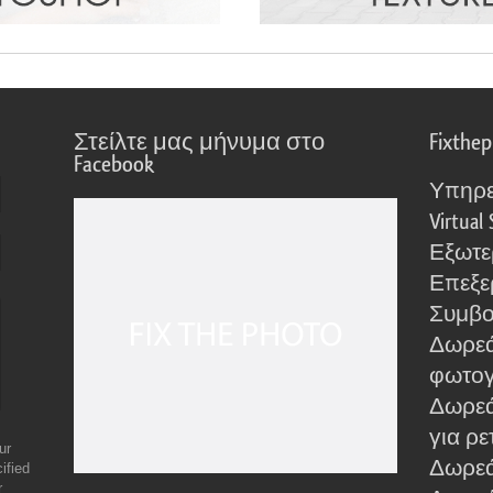
Στείλτε μας μήνυμα στο
Fixthe
Facebook
Υπηρε
Virtual 
Εξωτε
Επεξε
Συμβο
Δωρεά
φωτο
Δωρεά
για ρε
ur
Δωρεάν
ified
r