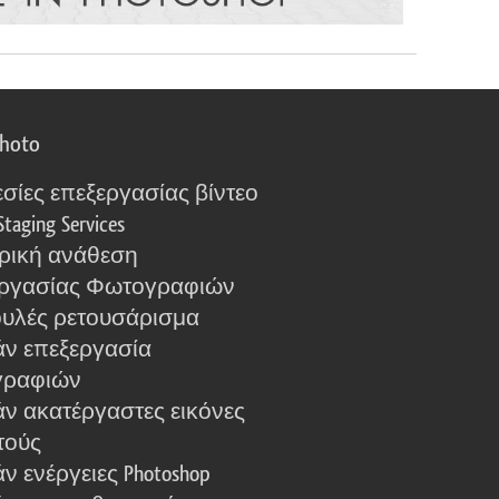
photo
σίες επεξεργασίας βίντεο
Staging Services
ρική ανάθεση
ργασίας Φωτογραφιών
υλές ρετουσάρισμα
ν επεξεργασία
γραφιών
ν ακατέργαστες εικόνες
τούς
 ενέργειες Photoshop