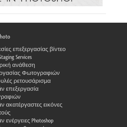
photo
σίες επεξεργασίας βίντεο
Staging Services
ρική ανάθεση
ργασίας Φωτογραφιών
υλές ρετουσάρισμα
ν επεξεργασία
γραφιών
ν ακατέργαστες εικόνες
τούς
 ενέργειες Photoshop