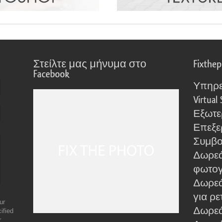
Στείλτε μας μήνυμα στο
Fixthe
Facebook
Υπηρε
Virtual 
Εξωτε
Επεξε
Συμβο
Δωρεά
φωτο
Δωρεά
για ρε
ur
Δωρεάν
ified
r