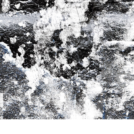
εξεργασία
Επεξεργασία
Δεδομένα Εκπαίδευ
φιών προϊόντος
φωτογραφιών
κοσμημάτων