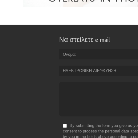
Να στείλετε e-mail
Ονομα
ΗΛΕΚΤΡΟΝΙΚΗ ΔΙΕΥΘΥΝΣΗ
By submitting the form you give us yo
consent to process the personal data spec
by you in the fields above according to ou