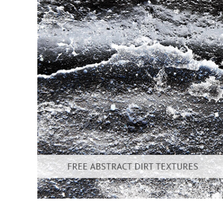
Επ
φωτογρα