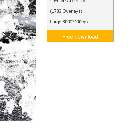
Entire Collection
σης AI
Video Editing Services
(1783 Overlays)
Large 6000*4000px
Free download