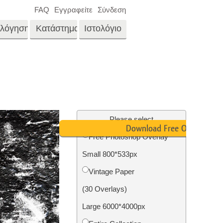
FAQ
Εγγραφείτε
Σύνδεση
ολόγηση
Κατάστημα
Ιστολόγιο
es
Video
LUTs για επεξεργασία
βίντεο
νγκ
Επεξεργασία
Επαγγελματικές
φωτογραφιών ακίνητης
μέρα
Please select
επικαλύψεις βίντεο
ίνου
Download Free Overlay
περιουσίας
Free Photoshop Overlay
μου
Small 800*533px
αφιών
Αποκατάσταση
Vintage Paper
φωτογραφιών
(30 Overlays)
Large 6000*4000px