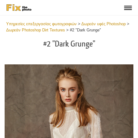
Υπηρεσίες επεξεργασίας φωτογραφιών
>
Δωρεάν υφές Photoshop
>
Δωρεάν Photoshop Dirt Textures
>
#2 "Dark Grunge"
#2 "Dark Grunge"
Do
Fr
Ov