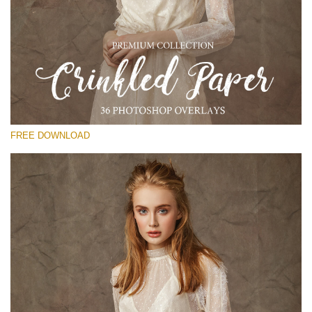
Please select
Free Photoshop Overlay
Small 800*533px
Сrinkled Paper
(36 Overlays)
FREE DOWNLOAD
Large 6000*4000px
Entire Collection
(1783 Overlays)
Large 6000*4000px
Free download