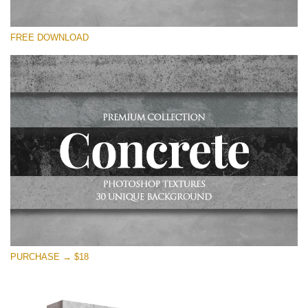
Please select
FREE DOWNLOAD
Free Photoshop Overlay
Small 800*533px
Concrete Textures
(30 Overlays)
Large 6000*4000px
Entire Collection
(1783 Overlays)
Large 6000*4000px
Free download
PURCHASE → $18