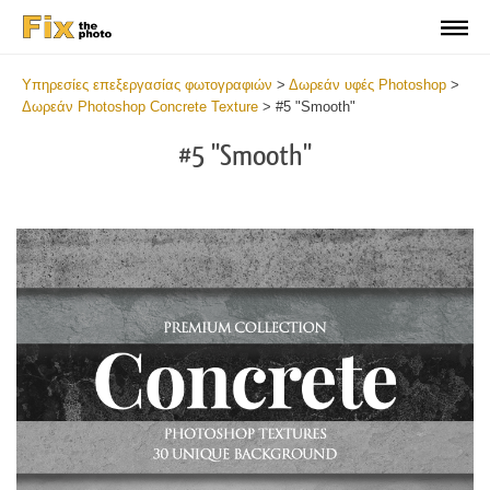
Υπηρεσίες επεξεργασίας φωτογραφιών
>
Δωρεάν υφές Photoshop
>
Δωρεάν Photoshop Concrete Texture
>
#5 "Smooth"
#5 "Smooth"
Do
Fr
Ov