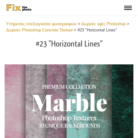
Υπηρεσίες επεξεργασίας φωτογραφιών
>
Δωρεάν υφές Photoshop
>
Δωρεάν Photoshop Concrete Texture
>
#23 "Horizontal Lines"
#23 "Horizontal Lines"
Do
Fr
Ov