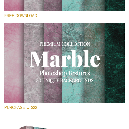
Please select
FREE DOWNLOAD
Free Photoshop Overlay
Small 800*533px
Real Marble
(30 Textures)
Large 6000*4000px
Entire Collection
(1783 Overlays)
Large 6000*4000px
Free download
PURCHASE → $22