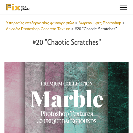
Υπηρεσίες επεξεργασίας φωτογραφιών
>
Δωρεάν υφές Photoshop
>
Δωρεάν Photoshop Concrete Texture
>
#20 "Chaotic Scratches"
#20 "Chaotic Scratches"
Do
Fr
Ov