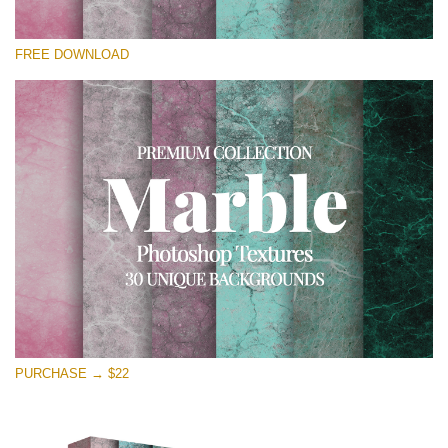
Please select
FREE DOWNLOAD
Free Photoshop Overlay
Small 800*533px
Real Marble
(30 Textures)
Large 6000*4000px
Entire Collection
(1783 Overlays)
Large 6000*4000px
Free download
PURCHASE → $22