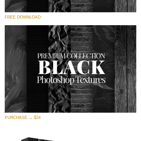
Please select
FREE DOWNLOAD
Free Photoshop Overlay
Small 800*533px
Black Textures
(30 Textures)
Large 6000*4000px
Entire Collection
(1783 Overlays)
Large 6000*4000px
Free download
PURCHASE → $24