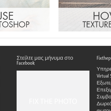
Στείλτε μας μήνυμα στο
Fixthe
Facebook
Υπηρε
Virtual 
Εξωτε
Επεξε
Συμβο
Δωρεά
φωτο