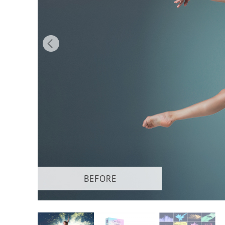
Επ
φωτογρα