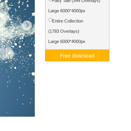
Fairy Tale (344 Overlays)
σης AI
Video Editing Services
Large 6000*4000px
Entire Collection
(1783 Overlays)
Large 6000*4000px
Free download