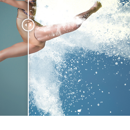
εξεργασία
Επεξεργασία
Δεδομένα Εκπαίδευ
φιών προϊόντος
φωτογραφιών
κοσμημάτων