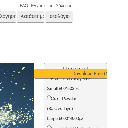
FAQ
Εγγραφείτε
Σύνδεση
ολόγηση
Κατάστημα
Ιστολόγιο
es
Video
LUTs για επεξεργασία
βίντεο
νγκ
Επεξεργασία
Επαγγελματικές
φωτογραφιών ακίνητης
μέρα
Please select
επικαλύψεις βίντεο
ίνου
Download Free Overlay
περιουσίας
Free Ps Overlay #10
μου
Small 800*533px
αφιών
Αποκατάσταση
Color Powder
φωτογραφιών
(30 Overlays)
Large 6000*4000px