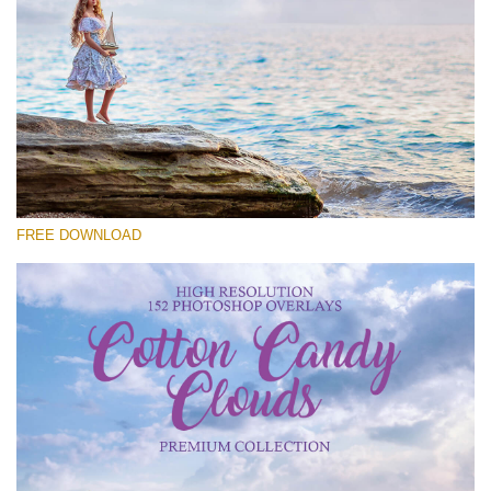
Please select
Free Cloud Overlay #26
Small 800*533px
Cotton Candy Clouds
(152 Overlays)
FREE DOWNLOAD
Large 6000*4000px
4 Seasons (411 Overlays)
Large 6000*4000px
Entire Collection
(1783 Overlays)
Large 6000*4000px