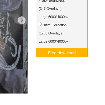
Sky Boundless
σης AI
Video Editing Services
(347 Overlays)
Large 6000*4000px
Entire Collection
(1783 Overlays)
Large 6000*4000px
Free download