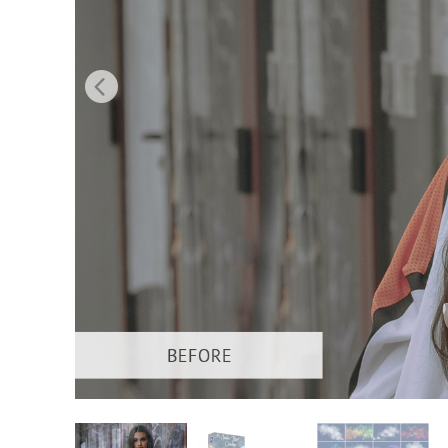
Επ
φωτογρα