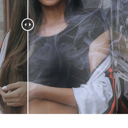
εξεργασία
Επεξεργασία
Δεδομένα Εκπαίδευ
φιών προϊόντος
φωτογραφιών
κοσμημάτων