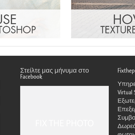
Στείλτε μας μήνυμα στο
Fixthe
Facebook
Υπηρε
Virtual 
Εξωτε
Επεξε
Συμβο
Δωρεά
φωτο