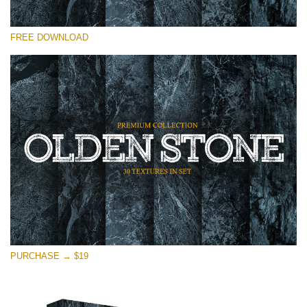
Please select
FREE DOWNLOAD
Free Photoshop Overlay
Small 800*533px
Olden Stone
(30 Textures)
Large 6000*4000px
Entire Collection
(1783 Overlays)
Large 6000*4000px
Free download
PURCHASE → $19