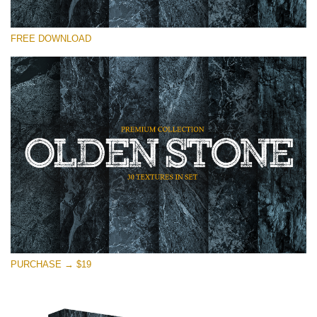
Please select
FREE DOWNLOAD
Free Photoshop Overlay
Small 800*533px
Olden Stone
(30 Textures)
Large 6000*4000px
Entire Collection
(1783 Overlays)
Large 6000*4000px
Free download
PURCHASE → $19