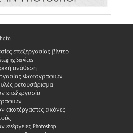
photo
σίες επεξεργασίας βίντεο
Staging Services
ρική ανάθεση
ργασίας Φωτογραφιών
υλές ρετουσάρισμα
ν επεξεργασία
γραφιών
ν ακατέργαστες εικόνες
τούς
 ενέργειες Photoshop