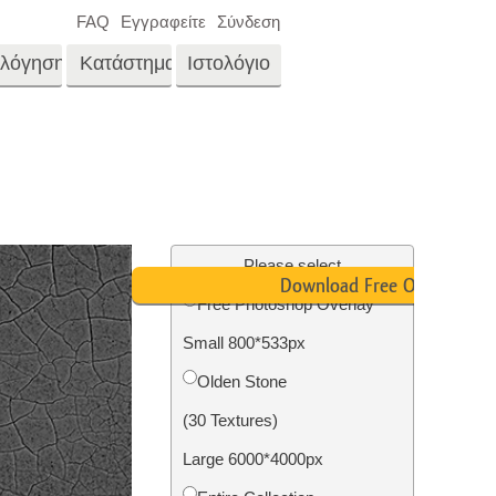
FAQ
Εγγραφείτε
Σύνδεση
ολόγηση
Κατάστημα
Ιστολόγιο
es
Video
LUTs για επεξεργασία
βίντεο
νγκ
Επεξεργασία
Επαγγελματικές
φωτογραφιών ακίνητης
μέρα
Please select
επικαλύψεις βίντεο
ίνου
Download Free Overlay
περιουσίας
Free Photoshop Overlay
μου
Small 800*533px
αφιών
Αποκατάσταση
Olden Stone
φωτογραφιών
(30 Textures)
Large 6000*4000px