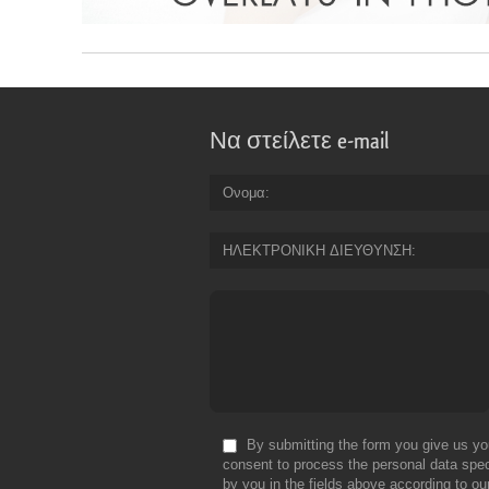
Να στείλετε e-mail
Ονομα
ΗΛΕΚΤΡΟΝΙΚΗ ΔΙΕΥΘΥΝΣΗ
By submitting the form you give us yo
consent to process the personal data spec
by you in the fields above according to ou