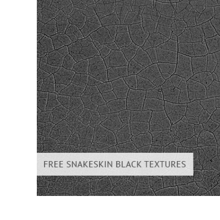
Επ
φωτογρα