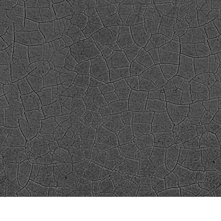
εξεργασία
Επεξεργασία
Δεδομένα Εκπαίδευ
φιών προϊόντος
φωτογραφιών
κοσμημάτων