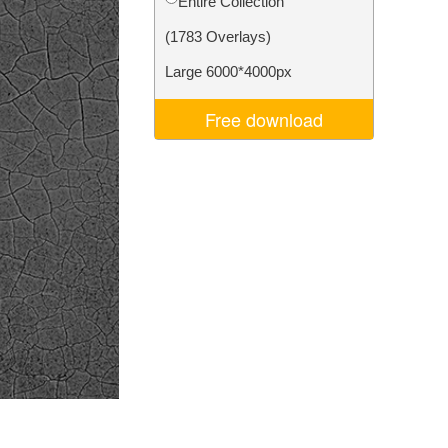
Entire Collection
σης AI
Video Editing Services
(1783 Overlays)
Large 6000*4000px
Free download