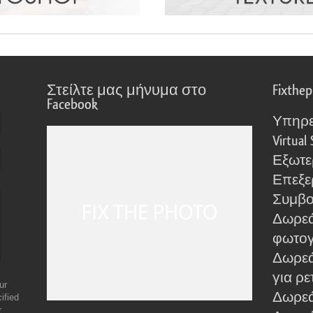
Στείλτε μας μήνυμα στο
Fixthe
Facebook
Υπηρε
Virtual 
Εξωτε
Επεξε
Συμβο
Δωρεά
φωτο
Δωρεά
για ρε
ur
Δωρεάν
ified
r