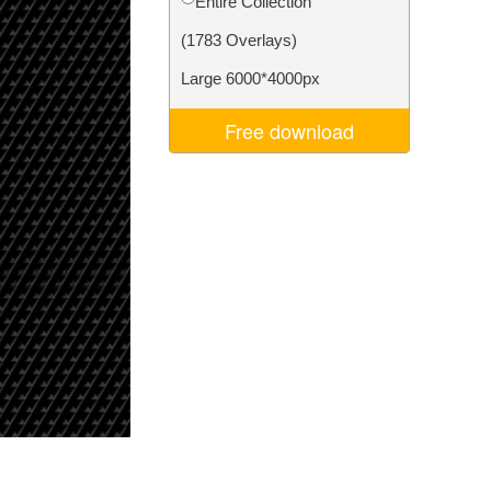
Entire Collection
σης AI
Video Editing Services
(1783 Overlays)
Large 6000*4000px
Free download