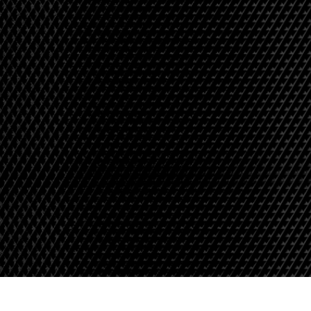
εξεργασία
Επεξεργασία
Δεδομένα Εκπαίδευ
φιών προϊόντος
φωτογραφιών
κοσμημάτων