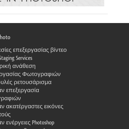
photo
σίες επεξεργασίας βίντεο
Staging Services
ρική ανάθεση
ργασίας Φωτογραφιών
υλές ρετουσάρισμα
ν επεξεργασία
γραφιών
ν ακατέργαστες εικόνες
τούς
 ενέργειες Photoshop