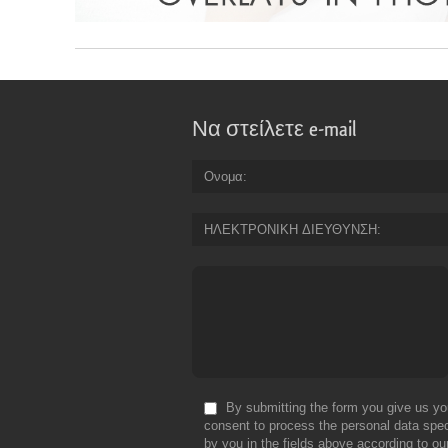
Να στείλετε e-mail
Ονομα
ΗΛΕΚΤΡΟΝΙΚΗ ΔΙΕΥΘΥΝΣΗ
By submitting the form you give us yo
consent to process the personal data spec
by you in the fields above according to ou