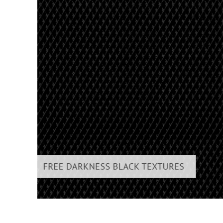
Επ
φωτογρα