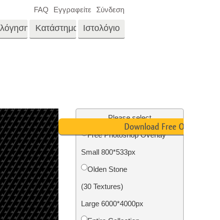
FAQ
Εγγραφείτε
Σύνδεση
ολόγηση
Κατάστημα
Ιστολόγιο
es
Video
LUTs για επεξεργασία
βίντεο
νγκ
Επεξεργασία
Επαγγελματικές
φωτογραφιών ακίνητης
μέρα
Please select
επικαλύψεις βίντεο
ίνου
Download Free Overlay
περιουσίας
Free Photoshop Overlay
μου
Small 800*533px
αφιών
Αποκατάσταση
Olden Stone
φωτογραφιών
(30 Textures)
Large 6000*4000px