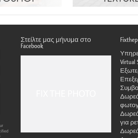
Στείλτε μας μήνυμα στο
Fixthe
Facebook
Υπηρε
Virtual 
Εξωτε
Επεξε
Συμβο
Δωρεά
φωτο
Δωρεά
για ρε
ur
Δωρεάν
ified
r