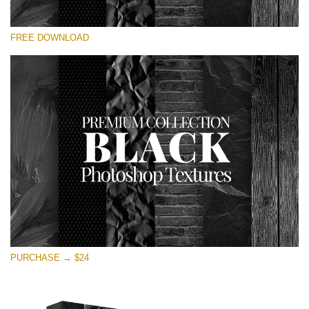
Please select
FREE DOWNLOAD
Free Photoshop Overlay
Small 800*533px
Black Textures
(30 Textures)
Large 6000*4000px
Entire Collection
(1783 Overlays)
Large 6000*4000px
Free download
PURCHASE → $24