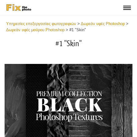
Υπηρεσίες επεξεργασίας φωτογραφιών
>
Δωρεάν υφές Photoshop
>
Δωρεάν υφές μαύρου Photoshop
>
#1 "Skin"
#1 "Skin"