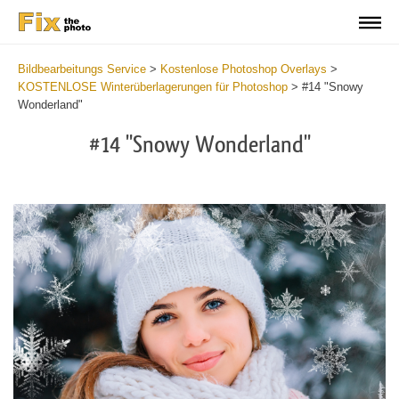
Bildbearbeitungs Service
>
Kostenlose Photoshop Overlays
>
KOSTENLOSE Winterüberlagerungen für Photoshop
>
#14 "Snowy
Wonderland"
#14 "Snowy Wonderland"
Do
Fr