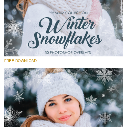
Bitte wählen Sie
Free Winter Overlay #14
Small 800*533px
Winter Snowflakes
(30 Overlays)
FREE DOWNLOAD
Large 6000*4000px
Light Sparkling
(740 Overlays)
Large 6000*4000px
Entire Collection
(1783 Overlays)
Large 6000*4000px