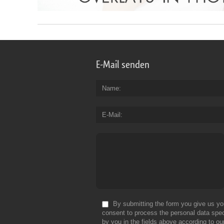
E-Mail senden
Name
E-Mail
By submitting the form you give us yo
consent to process the personal data spec
by you in the fields above according to ou