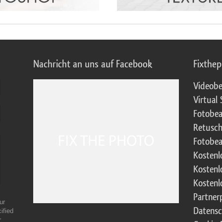
Nachricht an uns auf Facebook
Fixthe
Videobe
Virtual 
Fotobea
Retusch
Fotobea
Kostenl
Kostenl
Kostenl
Partne
ur
Datensc
ified
r