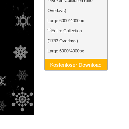
Bokeh Collection (650
n
Video Editing Services
Overlays)
Large 6000*4000px
Entire Collection
(1783 Overlays)
Large 6000*4000px
Kostenloser Download