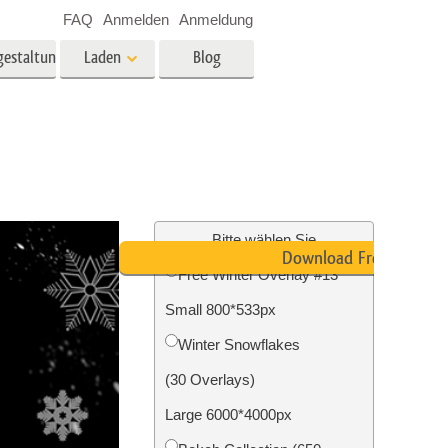
FAQ
Anmelden
Anmeldung
gestaltung
Laden
Blog
es
Video
LUTs für die
Videobearbeitung
ung
Immobilien-Fotobearbeitung
Video-Overlays
Bitte wählen Sie
Download Free
Free Winter Overlay #13
g
Small 800*533px
n
Foto-Restaurierung
Winter Snowflakes
(30 Overlays)
Large 6000*4000px