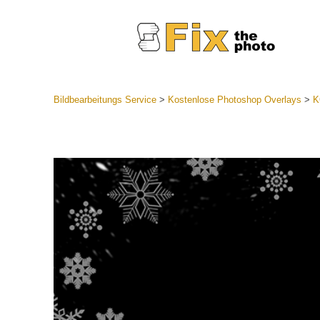
Bildbearbeitungs Service
>
Kostenlose Photoshop Overlays
>
K
Lightroom
Komplette
Por
Sammlun
Günstige 
Mobile Ko
Hochzei