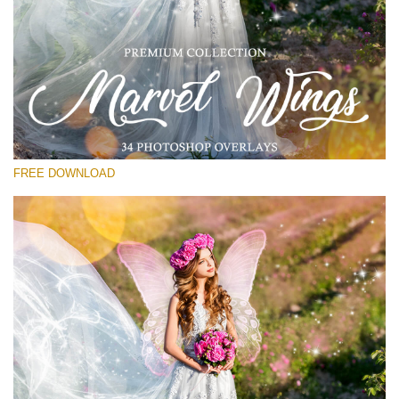
Bitte wählen Sie
Free PNG Overlay #21
Small 800*533px
Marvel Wings
(34 Overlays)
FREE DOWNLOAD
Large 4000*5000px
Fairy Tale (344 Overlays)
Large 6000*4000px
Entire Collection
(1783 Overlays)
Large 6000*4000px
Kostenloser Download