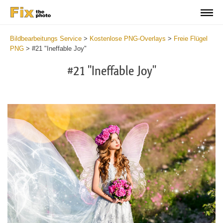
Bildbearbeitungs Service
>
Kostenlose PNG-Overlays
>
Freie Flügel
PNG
>
#21 "Ineffable Joy"
#21 "Ineffable Joy"
Do
Fr
PN