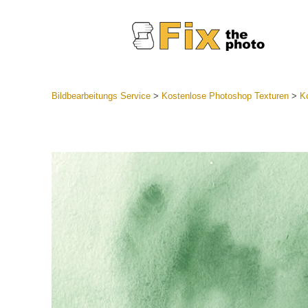
Bildbearbeitungs Service
>
Kostenlose Photoshop Texturen
>
Ko
Lightroom
Komplette
Por
Sammlun
Günstige 
Mobile Ko
Hochzei