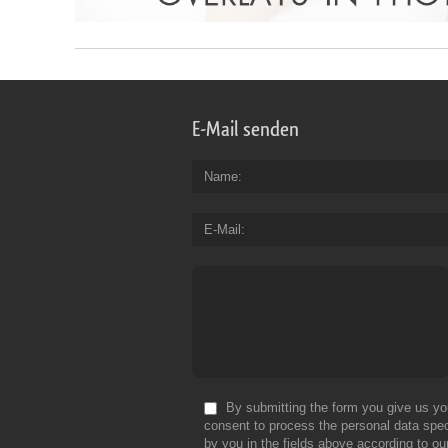
E-Mail senden
Name
E-Mail
By submitting the form you give us yo
consent to process the personal data spec
by you in the fields above according to ou