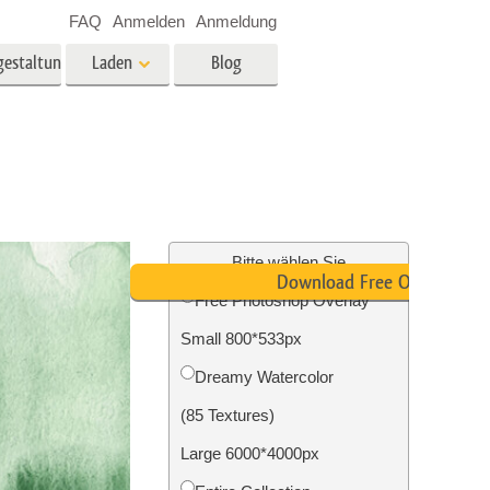
FAQ
Anmelden
Anmeldung
gestaltung
Laden
Blog
es
Video
LUTs für die
Videobearbeitung
ung
Immobilien-Fotobearbeitung
Video-Overlays
Bitte wählen Sie
Download Free Overlay
Free Photoshop Overlay
g
Small 800*533px
n
Foto-Restaurierung
Dreamy Watercolor
(85 Textures)
Large 6000*4000px