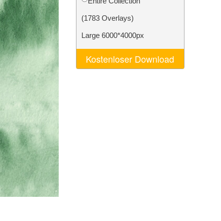
Entire Collection
n
Video Editing Services
(1783 Overlays)
Large 6000*4000px
Kostenloser Download