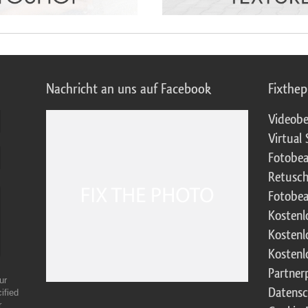
Nachricht an uns auf Facebook
Fixthe
Videobe
Virtual 
Fotobea
Retusch
Fotobea
Kostenl
Kostenl
Kostenl
Partne
ur
Datensc
ified
r