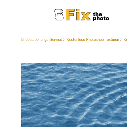
Bildbearbeitungs Service
>
Kostenlose Photoshop Texturen
>
K
Lightroom
Komplette
Por
Sammlun
Günstige 
Mobile Ko
Hochzei