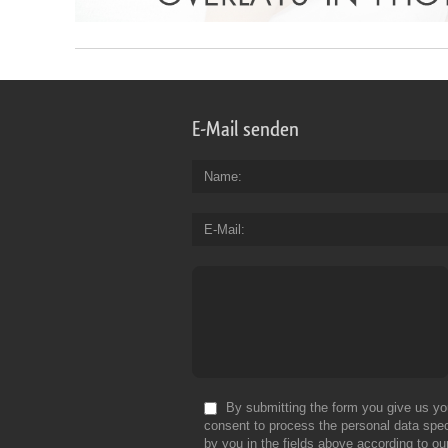
E-Mail senden
Name
E-Mail
By submitting the form you give us yo
consent to process the personal data spec
by you in the fields above according to ou