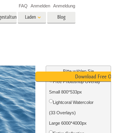
FAQ
Anmelden
Anmeldung
gestaltung
Laden
Blog
es
Video
LUTs für die
Videobearbeitung
ung
Immobilien-Fotobearbeitung
Video-Overlays
Bitte wählen Sie
Download Free Overlay
Free Photoshop Overlay
g
Small 800*533px
n
Foto-Restaurierung
Lightcoral Watercolor
(33 Overlays)
Large 6000*4000px