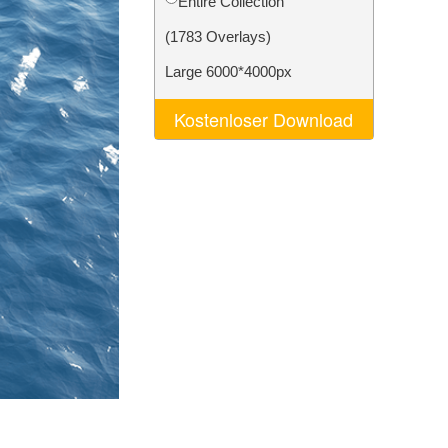
Entire Collection
n
Video Editing Services
(1783 Overlays)
Large 6000*4000px
Kostenloser Download