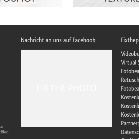
Nachricht an uns auf Facebook
Fixthe
Videobe
Virtual 
Fotobea
Retusch
Fotobea
Kostenl
Kostenl
Kostenl
Partne
ur
Datensc
ified
r