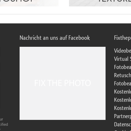
Nachricht an uns auf Facebook
Fixthe
Videobe
Virtual 
Fotobea
Retusch
Fotobea
Kostenl
Kostenl
Kostenl
Partne
ur
Datensc
ified
r