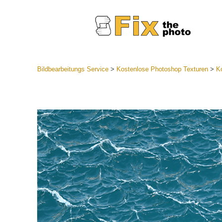
Bildbearbeitungs Service
>
Kostenlose Photoshop Texturen
>
K
Lightroom
Komplette
Por
Sammlun
Günstige 
Mobile Ko
Hochzei