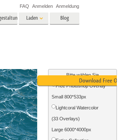
FAQ
Anmelden
Anmeldung
gestaltung
Laden
Blog
es
Video
LUTs für die
Videobearbeitung
ung
Immobilien-Fotobearbeitung
Video-Overlays
Bitte wählen Sie
Download Free Overlay
Free Photoshop Overlay
g
Small 800*533px
n
Foto-Restaurierung
Lightcoral Watercolor
(33 Overlays)
Large 6000*4000px