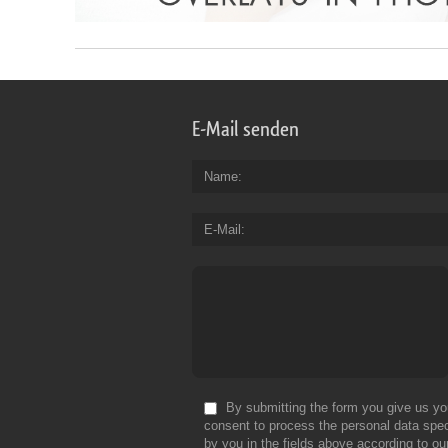
E-Mail senden
Name
E-Mail
By submitting the form you give us yo
consent to process the personal data spec
by you in the fields above according to ou