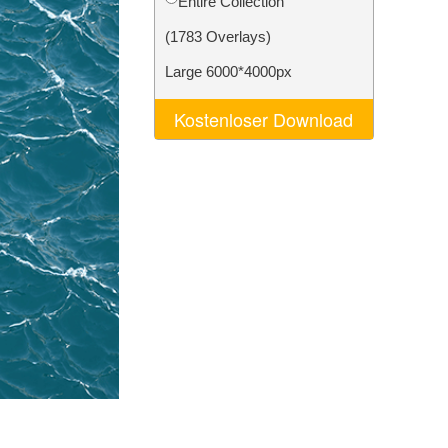
Entire Collection
n
Video Editing Services
(1783 Overlays)
Large 6000*4000px
Kostenloser Download