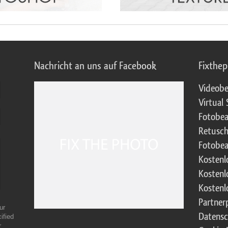
Nachricht an uns auf Facebook
Fixthe
Videobe
Virtual 
Fotobea
Retusch
Fotobea
Kostenl
Kostenl
Kostenl
Partne
ur
Datensc
ified
r