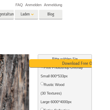
FAQ
Anmelden
Anmeldung
gestaltung
Laden
Blog
es
Video
LUTs für die
Videobearbeitung
ung
Immobilien-Fotobearbeitung
Video-Overlays
Bitte wählen Sie
Download Free Overlay
Free Photoshop Overlay
g
Small 800*533px
n
Foto-Restaurierung
Rustic Wood
(30 Textures)
Large 6000*4000px