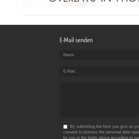
E-Mail senden
Name
E-Mail
By submitting the form you give us yo
consent to process the personal data spec
by you in the fields above according to ou