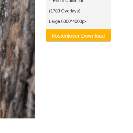
Entire Collection
n
Video Editing Services
(1783 Overlays)
Large 6000*4000px
Kostenloser Download