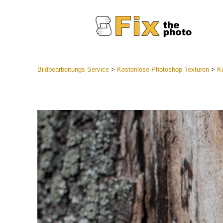
Bildbearbeitungs Service
>
Kostenlose Photoshop Texturen
>
Ko
Lightroom
Komplette
Por
Sammlun
Günstige 
Mobile Ko
Hochzei