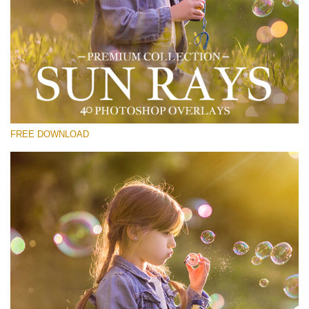
Bitte wählen Sie
Free Sun Ray Overlay #15
Small 800*533px
Sun Rays
(40 Overlays)
FREE DOWNLOAD
Large 6000*4000px
Light Sparkling
(740 Overlays)
Large 6000*4000px
Entire Collection
(1783 Overlays)
Large 6000*4000px