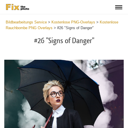
Bildbearbeitungs Service
>
Kostenlose PNG-Overlays
>
Kostenlose
Rauchbombe PNG Overlays
>
#26 "Signs of Danger"
#26 "Signs of Danger"
Do
Fr
PN