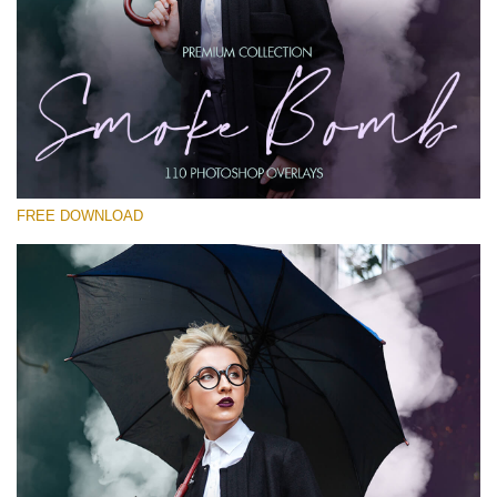
Bitte wählen Sie
Free PNG Overlay #26
Small 800*533px
Smoke Bomb
(110 Overlays)
FREE DOWNLOAD
Large 6000*4000px
4 Seasons (411 Overlays)
Large 6000*4000px
Entire Collection
(1783 Overlays)
Large 6000*4000px
Kostenloser Download