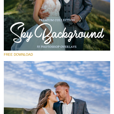
Bitte wählen Sie
Free Photoshop Overlay #26
Small 800*533px
Sky Background
(55 Overlays)
FREE DOWNLOAD
Large 6000*4000px
Grunge Collection
(252 Overlays)
Large 6000*4000px
Entire Collection
(1783 Overlays)
Large 6000*4000px