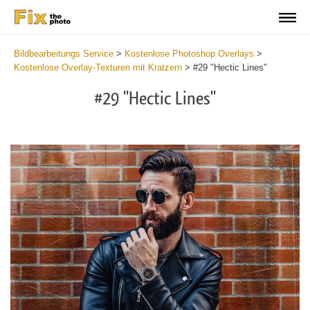
Bildbearbeitungs Service
>
Kostenlose Photoshop Overlays
>
Kostenlose Overlay-Texturen mit Kratzern
>
#29 "Hectic Lines"
#29 "Hectic Lines"
Do
Fr
Ov