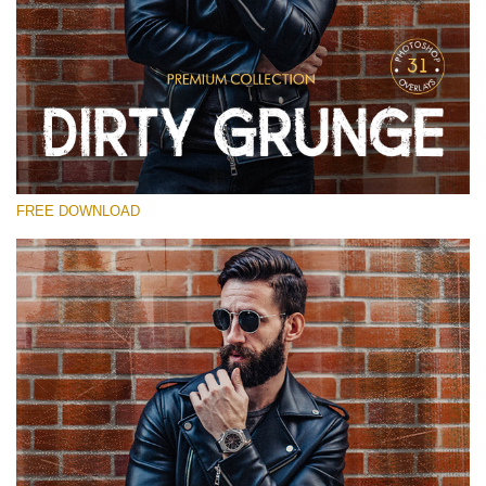
Bitte wählen Sie
Free Photoshop Overlay
Small 800*533px
Dirty Grunge
(31 Overlays)
FREE DOWNLOAD
Large 6000*4000px
Entire Collection
(1783 Overlays)
Large 6000*4000px
Kostenloser Download