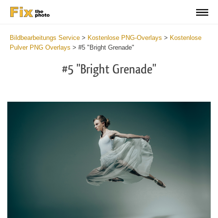
Bildbearbeitungs Service
>
Kostenlose PNG-Overlays
>
Kostenlose
Pulver PNG Overlays
>
#5 "Bright Grenade"
#5 "Bright Grenade"
Do
Fr
PN