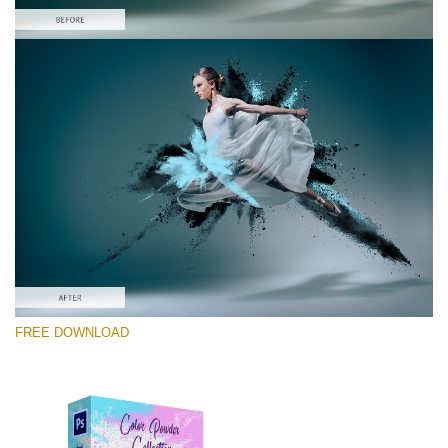
Bitte wählen Sie
Free PNG Overlay #5
Small 800*533px
Color Powder
(30 Overlays)
Large 6000*4000px
FREE DOWNLOAD
Sunlight Collection
(290 Overlays)
Large 6000*4000px